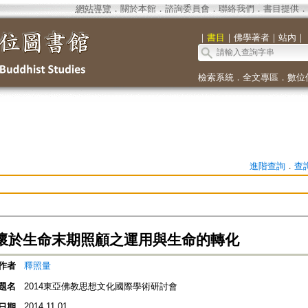
網站導覽
．
關於本館
．
諮詢委員會
．
聯絡我們
．
書目提供
．
｜
書目
｜
佛學著者
｜
站內
｜
檢索系統
．
全文專區
．
數位
進階查詢
．
查
懷於生命末期照顧之運用與生命的轉化
作者
釋照量
題名
2014東亞佛教思想文化國際學術研討會
2014.11.01
日期