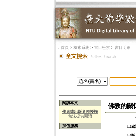
．
首頁
>
檢索系統
>
書目檢索
>
書目明細
閱讀本文
佛教的關
作者或出版者未授權
無法提供閱讀
加值服務
出處
出版