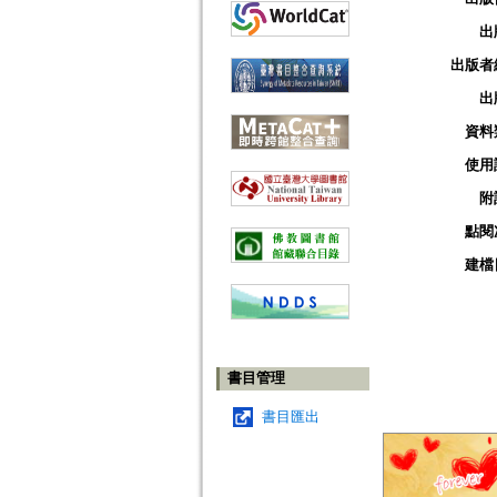
出
出版者
出
資料
使用
附
點閱
建檔
書目管理
書目匯出