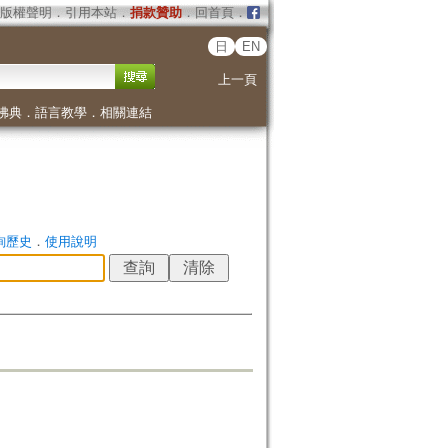
版權聲明
．
引用本站
．
捐款贊助
．
回首頁
．
日
EN
上一頁
佛典
．
語言教學
．
相關連結
詢歷史
．
使用說明