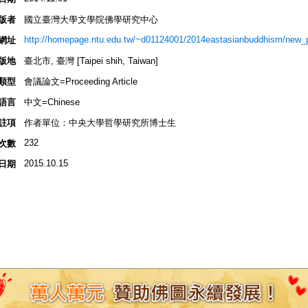
版者
國立臺灣大學文學院佛學研究中心
http://homepage.ntu.edu.tw/~d01124001/2014eastasianbuddhism/new_
網址
版地
臺北市, 臺灣 [Taipei shih, Taiwan]
類型
會議論文=Proceeding Article
語言
中文=Chinese
註項
作者單位：中央大學哲學研究所博士生
232
次數
2015.10.15
日期