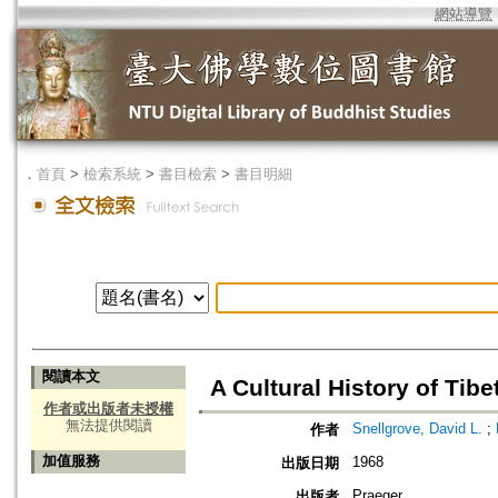
網站導覽
．
首頁
>
檢索系統
>
書目檢索
>
書目明細
閱讀本文
A Cultural History of Tibe
作者或出版者未授權
無法提供閱讀
Snellgrove, David L.
;
作者
加值服務
1968
出版日期
Praeger
出版者