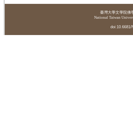
臺灣大學
文學院佛
National Taiwan Universi
doi:10.6681