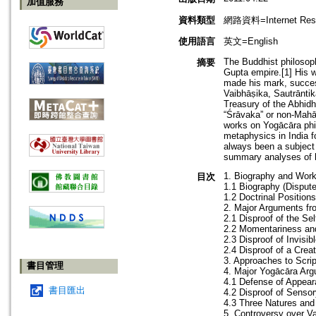
加值服務
資料類型
網路資料=Internet Res
使用語言
英文=English
The Buddhist philosoph
摘要
Gupta empire.[1] His w
made his mark, successi
Vaibhāṣika, Sautrānti
Treasury of the Abhid
“Śrāvaka” or non-Mahā
works on Yogācāra phi
metaphysics in India f
always been a subject 
summary analyses of h
1. Biography and Wor
目次
1.1 Biography (Disput
1.2 Doctrinal Positio
2. Major Arguments fr
2.1 Disproof of the Sel
2.2 Momentariness and
2.3 Disproof of Invisib
2.4 Disproof of a Crea
3. Approaches to Script
書目管理
4. Major Yogācāra Arg
4.1 Defense of Appea
書目匯出
4.2 Disproof of Senso
4.3 Three Natures and
5. Controversy over Va