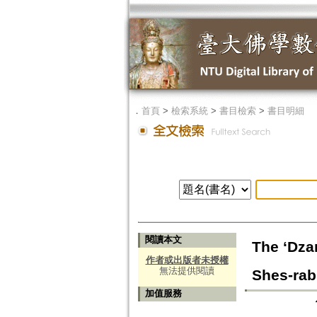
．
首頁
>
檢索系統
>
書目檢索
>
書目明細
閱讀本文
The ‘Dza
作者或出版者未授權
無法提供閱讀
Shes-rab
加值服務