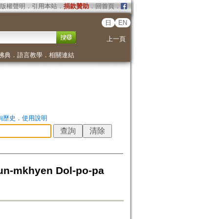
版權聲明
．
引用本站
．
捐款贊助
．
回首頁
．
日
EN
上一頁
佛典
．
語言教學
．
相關連結
詢歷史
．
使用說明
Kun-mkhyen Dol-po-pa