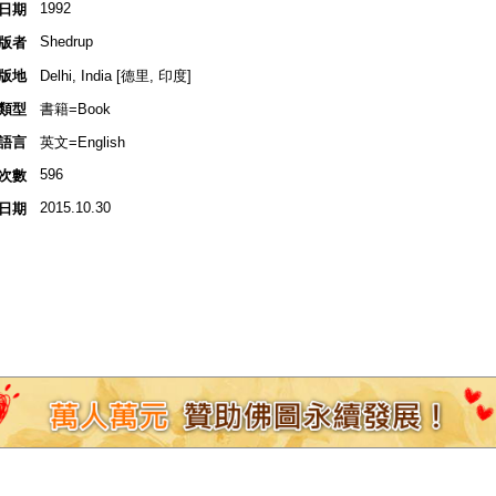
1992
日期
Shedrup
版者
版地
Delhi, India [德里, 印度]
類型
書籍=Book
語言
英文=English
596
次數
2015.10.30
日期