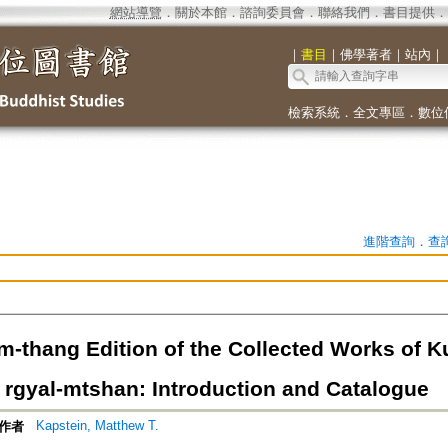
網站導覽
．
關於本館
．
諮詢委員會
．
聯絡我們
．
書目提供
．
｜
書目
｜
佛學著者
｜
站內
｜
檢索系統
．
全文專區
．
數位
進階查詢
．
查
m-thang Edition of the Collected Works of 
 rgyal-mtshan: Introduction and Catalogue
Kapstein, Matthew T.
作者