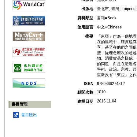
出版地
臺北市, 臺灣 [Taipei shi
資料類型
書籍=Book
使用語言
中文=Chinese
摘要
「東亞」作為一個地理
在的區域中，確實也存
享，甚至在他們之間促
型，從理念層次的超越
物、消費貨品之樣貌。
的問題，而是在透過各
學術、政治、宗教、經
重新反省「東亞」之作
ISBN
9789866274312
1010
點閱次數
2015.11.04
建檔日期
書目管理
書目匯出