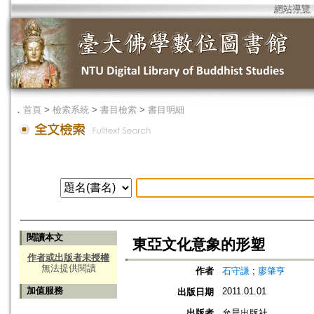
網站導覽
．
首頁
>
檢索系統
>
書目檢索
>
書目明細
閱讀本文
東亞文化意象的形塑
作者或出版者未授權
無法提供閱讀
作者
石守謙
;
廖肇亨
加值服務
2011.01.01
出版日期
出版者
允晨出版社