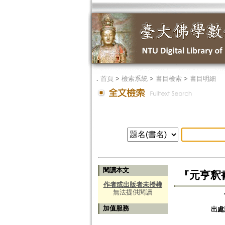
．
首頁
>
檢索系統
>
書目檢索
>
書目明細
閱讀本文
『元亨釈
作者或出版者未授權
無法提供閱讀
加值服務
出處