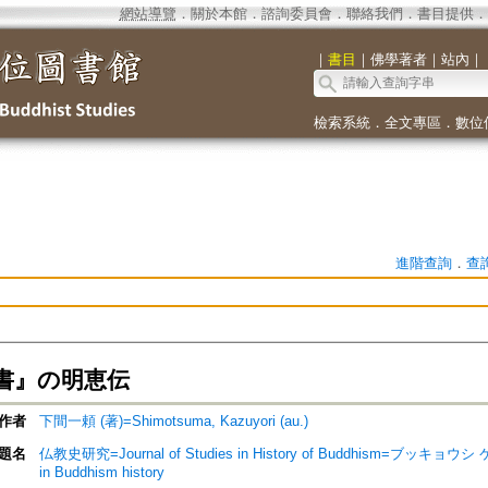
網站導覽
．
關於本館
．
諮詢委員會
．
聯絡我們
．
書目提供
．
｜
書目
｜
佛學著者
｜
站內
｜
檢索系統
．
全文專區
．
數位
進階查詢
．
查
書』の明恵伝
作者
下間一頼 (著)=Shimotsuma, Kazuyori (au.)
題名
仏教史研究=Journal of Studies in History of Buddhism=ブッキョウ
in Buddhism history