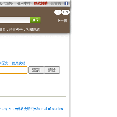
版權聲明
．
引用本站
．
捐款贊助
．
回首頁
．
日
EN
上一頁
佛典
．
語言教學
．
相關連結
詢歷史
．
使用說明
シ ケンキュウ=佛教史研究=Journal of studies