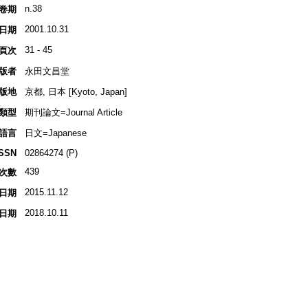
n.38
卷期
2001.10.31
日期
31 - 45
頁次
版者
永田文昌堂
版地
京都, 日本 [Kyoto, Japan]
類型
期刊論文=Journal Article
語言
日文=Japanese
ISSN
02864274 (P)
439
次數
2015.11.12
日期
2018.10.11
日期