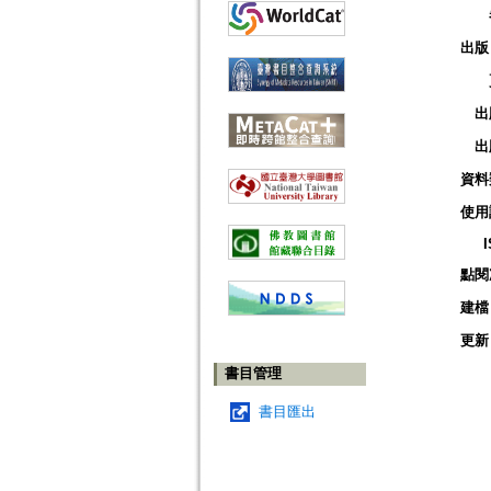
出版
出
出
資料
使用
點閱
建檔
更新
書目管理
書目匯出