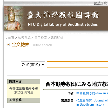
網站導覽
．
首頁
>
檢索系統
>
書目檢索
>
書目明細
閱讀本文
西本願寺教団にみる地方教校
作者或出版者未授權
無法提供閱讀
作者
中西直樹 (著)=Nakanishi,
加值服務
出處題名
仏教史研究=Journal of 
in Buddhism history