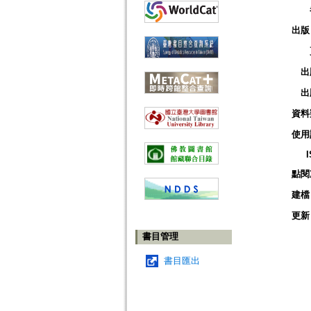
出版
出
出
資料
使用
點閱
建檔
更新
書目管理
書目匯出