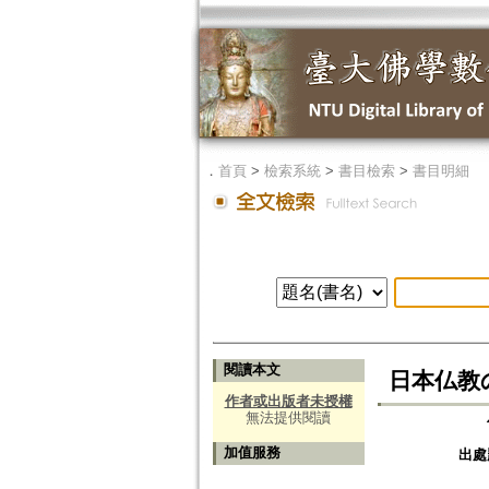
．
首頁
>
檢索系統
>
書目檢索
>
書目明細
閱讀本文
日本仏教
作者或出版者未授權
無法提供閱讀
加值服務
出處