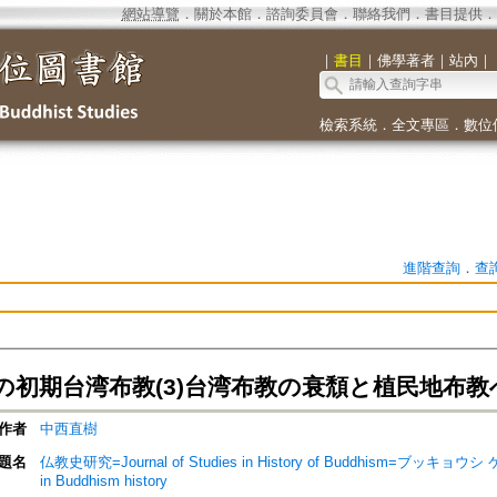
網站導覽
．
關於本館
．
諮詢委員會
．
聯絡我們
．
書目提供
．
｜
書目
｜
佛學著者
｜
站內
｜
檢索系統
．
全文專區
．
數位
進階查詢
．
查
の初期台湾布教(3)台湾布教の衰頹と植民地布教
作者
中西直樹
題名
仏教史研究=Journal of Studies in History of Buddhism=ブッキョウ
in Buddhism history