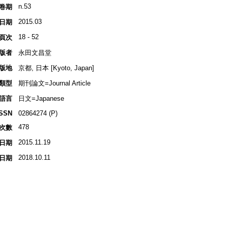
n.53
卷期
2015.03
日期
18 - 52
頁次
版者
永田文昌堂
版地
京都, 日本 [Kyoto, Japan]
類型
期刊論文=Journal Article
語言
日文=Japanese
ISSN
02864274 (P)
478
次數
2015.11.19
日期
2018.10.11
日期