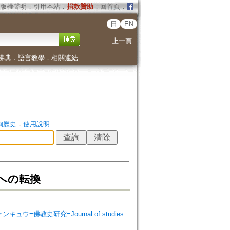
版權聲明
．
引用本站
．
捐款贊助
．
回首頁
．
日
EN
上一頁
佛典
．
語言教學
．
相關連結
詢歷史
．
使用說明
への転換
シ ケンキュウ=佛教史研究=Journal of studies