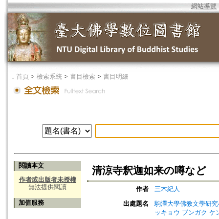
網站導覽
．
首頁
>
檢索系統
>
書目檢索
>
書目明細
閱讀本文
清涼寺釈迦如来の噂など
作者或出版者未授權
無法提供閱讀
作者
三木紀人
加值服務
出處題名
駒澤大學佛教文學研究=Jour
ッキョウ ブンガク ケ