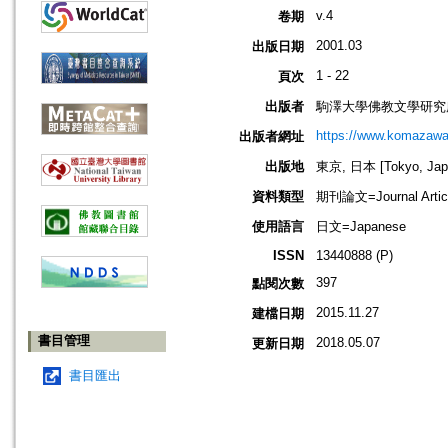
v.4
卷期
2001.03
出版日期
1 - 22
頁次
出版者
駒澤大學佛教文學研究
https://www.komazawa-u
出版者網址
出版地
東京, 日本 [Tokyo, Jap
資料類型
期刊論文=Journal Artic
使用語言
日文=Japanese
ISSN
13440888 (P)
397
點閱次數
2015.11.27
建檔日期
書目管理
2018.05.07
更新日期
書目匯出