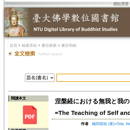
網站導覽
．
首頁
>
檢索系統
>
書目檢索
>
書目明細
閱讀本文
涅槃経における無我と我の
=The Teaching of Self an
作者
織田顕祐 (著)=Oda, Akihi