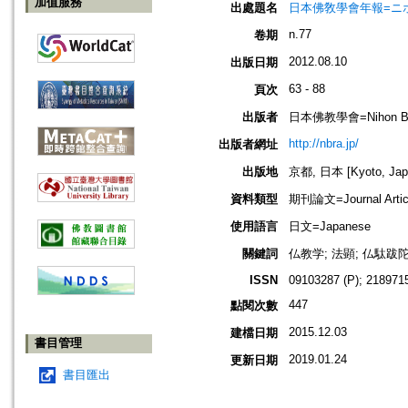
加值服務
出處題名
日本佛敎學會年報=ニホン ブッキ
n.77
卷期
2012.08.10
出版日期
63 - 88
頁次
出版者
日本佛教學會=Nihon Buddh
http://nbra.jp/
出版者網址
出版地
京都, 日本 [Kyoto, Jap
資料類型
期刊論文=Journal Artic
使用語言
日文=Japanese
關鍵詞
仏教学; 法顕; 仏駄跋陀羅;
ISSN
09103287 (P); 2189715
447
點閱次數
2015.12.03
建檔日期
書目管理
2019.01.24
更新日期
書目匯出