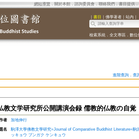
網站導覽
．
關於本館
．
諮詢委員會
．
聯絡我們
．
書目提供
．
｜
書目
｜
佛學著者
｜
站內
｜
檢索系統
．
全文專區
．
數位
進階查詢
．
查
仏教文学研究所公開講演会録 儒教的仏教の自覚
作者
加地伸行
題名
駒澤大學佛教文學研究=Journal of Comparative Buddhist Lite
ッキョウ ブンガク ケンキュウ