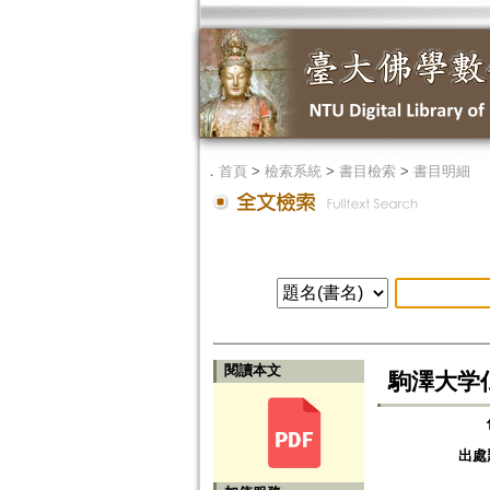
．
首頁
>
檢索系統
>
書目檢索
>
書目明細
閱讀本文
駒澤大学
出處