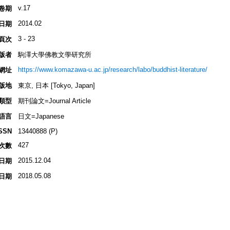
v.17
卷期
2014.02
日期
3 - 23
頁次
版者
駒澤大學佛教文學研究所
https://www.komazawa-u.ac.jp/research/labo/buddhist-literature/
網址
版地
東京, 日本 [Tokyo, Japan]
類型
期刊論文=Journal Article
語言
日文=Japanese
SSN
13440888 (P)
427
次數
2015.12.04
日期
2018.05.08
日期