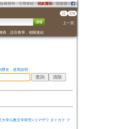
版權聲明
．
引用本站
．
捐款贊助
．
回首頁
．
日
EN
上一頁
佛典
．
語言教學
．
相關連結
詢歷史
．
使用說明
rature=駒沢大学仏教文学研究=コマザワ ダイガク ブ