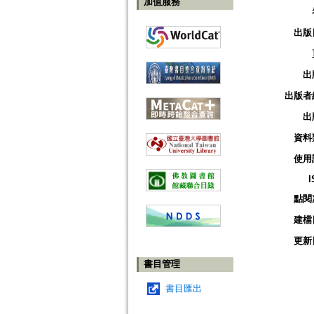
加值服務
出版
出
出版者
出
資料
使用
I
點閱
建檔
更新
書目管理
書目匯出