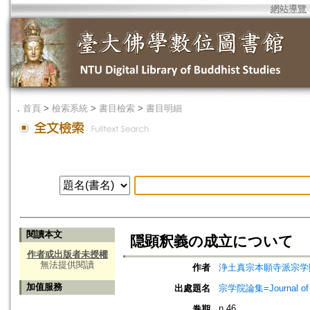
網站導覽
．
首頁
>
檢索系統
>
書目檢索
>
書目明細
閱讀本文
隠顕釈義の成立について
作者或出版者未授權
無法提供閱讀
作者
浄土真宗本願寺派宗学
加值服務
出處題名
宗学院論集=Journal of J
n.46
卷期