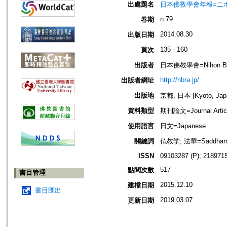
出處題名
日本佛敎學會年報=ニホン ブッキ
n.79
卷期
2014.08.30
出版日期
135 - 160
頁次
出版者
日本佛教學會=Nihon Buddh
http://nbra.jp/
出版者網址
出版地
京都, 日本 [Kyoto, Jap
資料類型
期刊論文=Journal Artic
使用語言
日文=Japanese
關鍵詞
仏教学; 法華=Saddha
ISSN
09103287 (P); 2189715
517
點閱次數
書目管理
2015.12.10
建檔日期
書目匯出
2019.03.07
更新日期