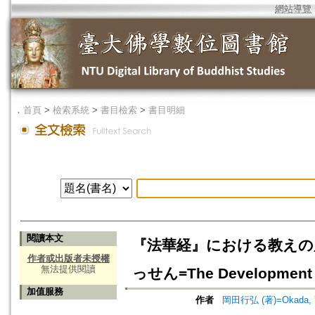
網站導覽
．
首頁
>
檢索系統
>
書目檢索
>
書目明細
閱讀本文
『法華経』における教えの
作者或出版者未授權
無法提供閱讀
っせん=The Development and
加值服務
作者
岡田行弘 (著)=Okada, Yuk