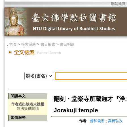
網站導覽
．
首頁
>
檢索系統
>
書目檢索
>
書目明細
閱讀本文
翻刻・堂楽寺所蔵迦才『浄土論』巻中=O
作者或出版者未授權
無法提供閱讀
Jorakuji temple
加值服務
作者
曽和義宏
;
高橋弘次