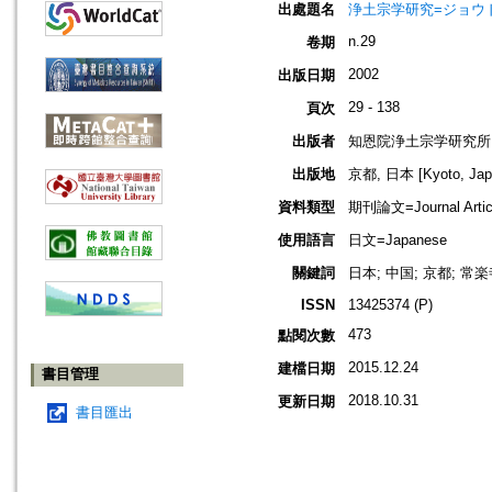
出處題名
浄土宗学研究=ジョウドシュ
n.29
卷期
2002
出版日期
29 - 138
頁次
出版者
知恩院浄土宗学研究所
出版地
京都, 日本 [Kyoto, Jap
資料類型
期刊論文=Journal Artic
使用語言
日文=Japanese
關鍵詞
日本; 中国; 京都; 常
ISSN
13425374 (P)
473
點閱次數
2015.12.24
建檔日期
書目管理
2018.10.31
更新日期
書目匯出