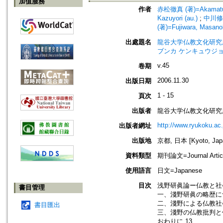
加值服務
作者
赤松徹真 (著)=Akamatusu
Kazuyori (au.)
;
中川修 (
(著)=Fujiwara, Masanob
出處題名
龍谷大学仏教文化研究所紀要=Bull
ブンカ ケンキュウジョ
v.45
卷期
2006.11.30
出版日期
1 - 15
頁次
出版者
龍谷大学仏教文化研究
http://www.ryukoku.ac.
出版者網址
出版地
京都, 日本 [Kyoto, Jap
資料類型
期刊論文=Journal Artic
使用語言
日文=Japanese
目次
浅野研眞論ー仏教と社
書目管理
一、淺野研眞の略歴につ
二、淺野による仏教社
書目匯出
三、淺野の仏教批判と
おわりに 13