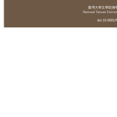
臺灣大學
文學院佛
National Taiwan Universi
doi:10.6681