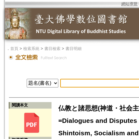
網站導覽
．
首頁
>
檢索系統
>
書目檢索
>
書目明細
閱讀本文
仏教と諸思想(神道・社会
=Dialogues and Disputes
Shintoism, Socialism and 