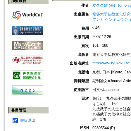
加值服務
作者
友久久雄 (著)=Tomohisa,
出處題名
龍谷大学仏教文化研究所紀要=Bull
ブンカ ケンキュウジョ
v.46
卷期
2007.12.26
出版日期
161 - 180
頁次
出版者
龍谷大学仏教文化研究
http://www.ryukoku.ac.
出版者網址
出版地
京都, 日本 [Kyoto, Jap
資料類型
期刊論文=Journal Artic
使用語言
日文=Japanese
目次
第I部 、九条武子の関
はじめに 162
九接武子の人生と社会事
書目管理
九篠武子の信抑と社会事
註 179
書目匯出
ISSN
02895544 (P)