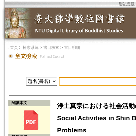
網站導覽
．
首頁
>
檢索系統
>
書目檢索
>
書目明細
閱讀本文
浄土真宗における社会活動の基礎的
Social Activities in Shin
Problems