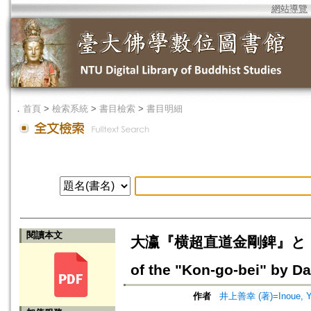
網站導覽
．
首頁
>
檢索系統
>
書目檢索
>
書目明細
閱讀本文
大瀛『横超直道金剛錍』と『
of the "Kon-go-bei" by Da
作者
井上善幸 (著)=Inoue, Yos