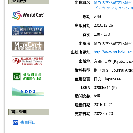
加值服務
出處題名
龍谷大学仏教文化研究所紀要=Bull
ブンカ ケンキュウジョ
v.49
卷期
2010.12.26
出版日期
138 - 170
頁次
出版者
龍谷大学仏教文化研究
http://www.ryukoku.ac.
出版者網址
出版地
京都, 日本 [Kyoto, Jap
資料類型
期刊論文=Journal Artic
使用語言
日文=Japanese
ISSN
02895544 (P)
540
點閱次數
2015.12.21
建檔日期
書目管理
2022.07.20
更新日期
書目匯出