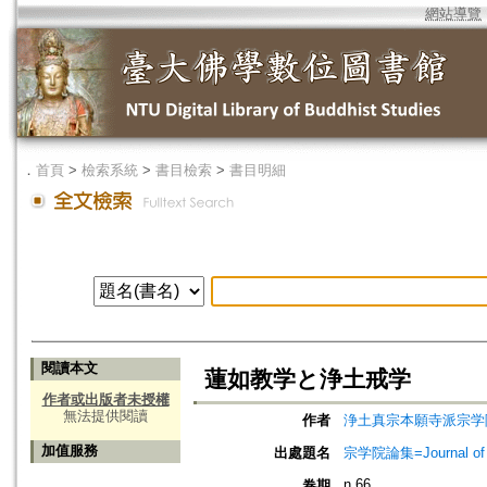
網站導覽
．
首頁
>
檢索系統
>
書目檢索
>
書目明細
閱讀本文
蓮如教学と浄土戒学
作者或出版者未授權
無法提供閱讀
作者
浄土真宗本願寺派宗学
加值服務
出處題名
宗学院論集=Journal of J
n.66
卷期