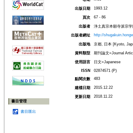
1993.12
出版日期
67 - 86
頁次
出版者
浄土真宗本願寺派宗学院=Jodo
http://shugakuin.hongwa
出版者網址
出版地
京都, 日本 [Kyoto, Jap
資料類型
期刊論文=Journal Artic
使用語言
日文=Japanese
ISSN
02874571 (P)
483
點閱次數
2015.12.22
建檔日期
2018.11.22
更新日期
書目管理
書目匯出