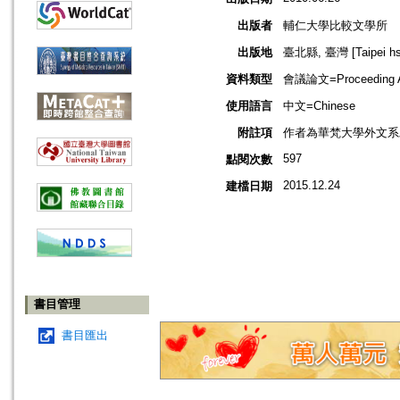
出版者
輔仁大學比較文學所
出版地
臺北縣, 臺灣 [Taipei hsi
資料類型
會議論文=Proceeding Ar
使用語言
中文=Chinese
附註項
作者為華梵大學外文系
597
點閱次數
2015.12.24
建檔日期
書目管理
書目匯出