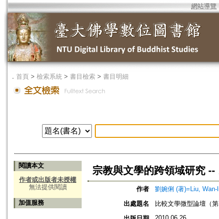
網站導覽
．
首頁
>
檢索系統
>
書目檢索
>
書目明細
閱讀本文
宗教與文學的跨領域研究 -
作者或出版者未授權
無法提供閱讀
作者
劉婉俐 (著)=Liu, Wan-li 
加值服務
出處題名
比較文學微型論壇（第
2010.06.26
出版日期