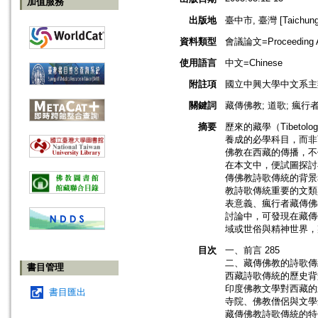
加值服務
出版地
臺中市, 臺灣 [Taichung s
資料類型
會議論文=Proceeding Ar
使用語言
中文=Chinese
附註項
國立中興大學中文系主
關鍵詞
藏傳佛教; 道歌; 瘋行
摘要
歷來的藏學（Tibet
養成的必學科目，而非
佛教在西藏的傳播，不
在本文中，便試圖探討
傳佛教詩歌傳統的背景
教詩歌傳統重要的文類
表意義、瘋行者藏傳佛教
討論中，可發現在藏傳
域或世俗與精神世界，
目次
一、前言 285
二、藏傳佛教的詩歌傳統
書目管理
西藏詩歌傳統的歷史背景
印度佛教文學對西藏的影
書目匯出
寺院、佛教僧侶與文學創
藏傳佛教詩歌傳統的特色