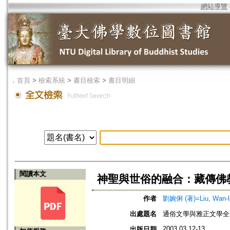
網站導覽
．
首頁
>
檢索系統
>
書目檢索
>
書目明細
閱讀本文
神聖與世俗的融合：藏傳佛
作者
劉婉俐 (著)=Liu, Wan-li 
出處題名
通俗文學與雅正文學全
2003.03.12-13
出版日期