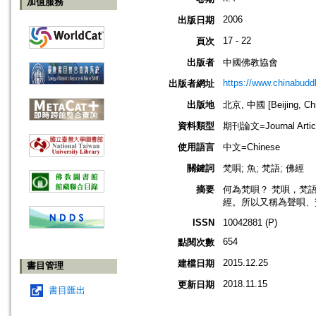
加值服務
2006
出版日期
17 - 22
頁次
出版者
中國佛教協會
https://www.chinabud
出版者網址
出版地
北京, 中國 [Beijing, Ch
資料類型
期刊論文=Journal Artic
使用語言
中文=Chinese
關鍵詞
梵唄; 魚; 梵語; 佛經
摘要
何為梵唄？ 梵唄，梵
經。所以又稱為聲唄、
ISSN
10042881 (P)
654
點閱次數
2015.12.25
建檔日期
書目管理
2018.11.15
更新日期
書目匯出