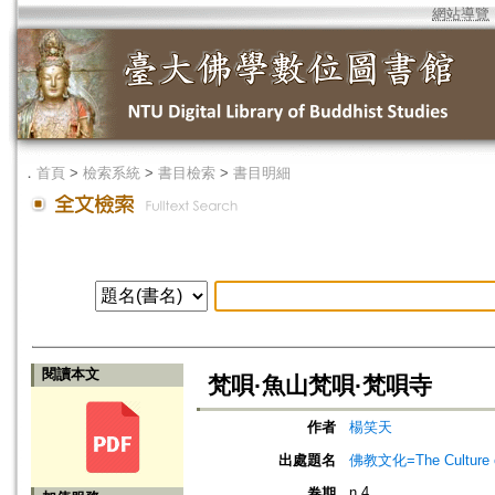
網站導覽
．
首頁
>
檢索系統
>
書目檢索
>
書目明細
閱讀本文
梵唄·魚山梵唄·梵唄寺
作者
楊笑天
出處題名
佛教文化=The Culture of
n.4
卷期