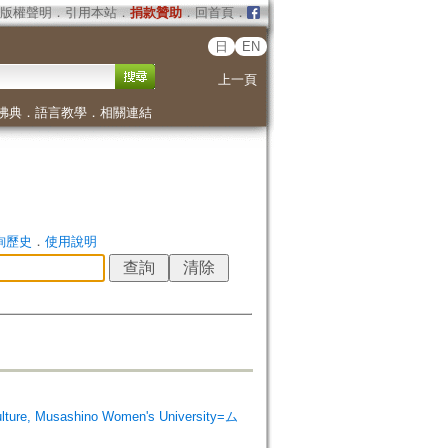
版權聲明
．
引用本站
．
捐款贊助
．
回首頁
．
日
EN
上一頁
佛典
．
語言教學
．
相關連結
詢歷史
．
使用說明
e, Musashino Women's University=ム