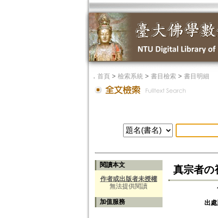
．
首頁
>
檢索系統
>
書目檢索
>
書目明細
閱讀本文
真宗者の
作者或出版者未授權
無法提供閱讀
加值服務
出處