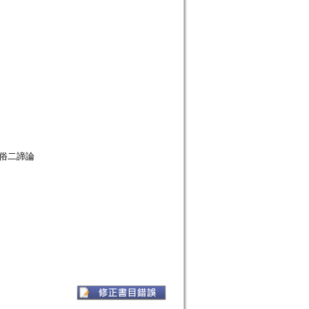
 真俗二諦論