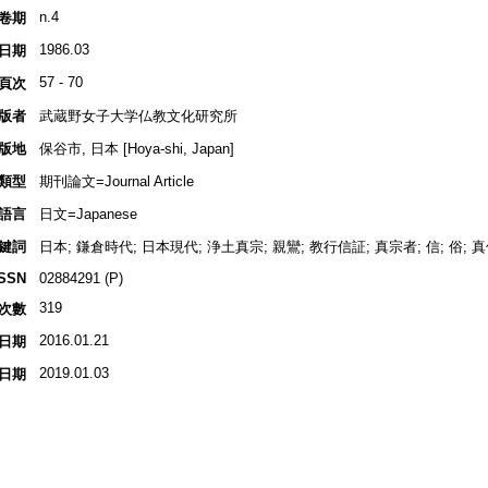
n.4
卷期
1986.03
日期
57 - 70
頁次
版者
武蔵野女子大学仏教文化研究所
版地
保谷市, 日本 [Hoya-shi, Japan]
類型
期刊論文=Journal Article
語言
日文=Japanese
鍵詞
日本; 鎌倉時代; 日本現代; 浄土真宗; 親鸞; 教行信証; 真宗者; 信; 俗;
ISSN
02884291 (P)
319
次數
2016.01.21
日期
2019.01.03
日期