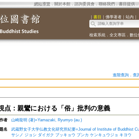
網站導覽
．
關於本館
．
諮詢委員會
．
聯絡我們
．
書目提供
．
｜
書目
｜
佛學著者
｜
站內
｜
檢索系統
．
全文專區
．
數位
進階查詢
．
查
視点：親鸞における「俗」批判の意義
作者
山崎龍明 (著)=Yamazaki, Ryumyo (au.)
題名
武蔵野女子大学仏教文化研究所紀要=Journal of Institute of Buddhist Cultur
サシノ ジョシ ダイガク ブッキョウ ブンカ ケンキュウジョ キヨウ