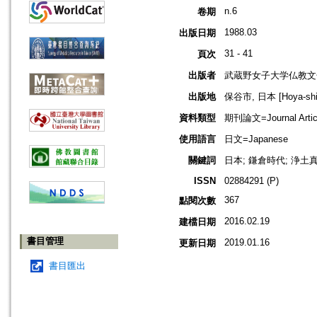
n.6
卷期
1988.03
出版日期
31 - 41
頁次
出版者
武蔵野女子大学仏教文
出版地
保谷市, 日本 [Hoya-shi,
資料類型
期刊論文=Journal Artic
使用語言
日文=Japanese
關鍵詞
日本; 鎌倉時代; 浄土真
ISSN
02884291 (P)
367
點閱次數
2016.02.19
建檔日期
書目管理
2019.01.16
更新日期
書目匯出