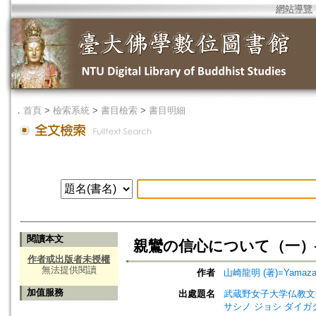
網站導覽
．
首頁
>
檢索系統
>
書目檢索
>
書目明細
閱讀本文
親鸞の信心について（一）
作者或出版者未授權
無法提供閱讀
作者
山崎龍明 (著)=Yamazaki
加值服務
出處題名
武蔵野女子大学仏教文化研究所紀要=
サシノ ジョシ ダイガ