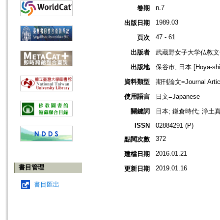
n.7
卷期
1989.03
出版日期
47 - 61
頁次
出版者
武蔵野女子大学仏教文
出版地
保谷市, 日本 [Hoya-shi,
資料類型
期刊論文=Journal Artic
使用語言
日文=Japanese
關鍵詞
日本; 鎌倉時代; 浄土真
ISSN
02884291 (P)
372
點閱次數
2016.01.21
建檔日期
書目管理
2019.01.16
更新日期
書目匯出