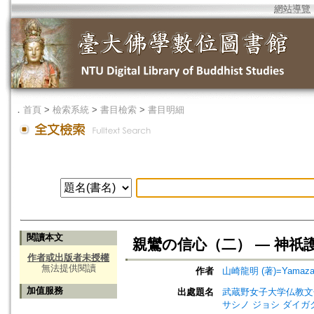
網站導覽
．
首頁
>
檢索系統
>
書目檢索
>
書目明細
閱讀本文
親鸞の信心（二） ― 神祇
作者或出版者未授權
無法提供閱讀
作者
山崎龍明 (著)=Yamazaki
加值服務
出處題名
武蔵野女子大学仏教文化研究所紀要=
サシノ ジョシ ダイガ