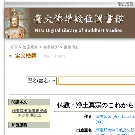
網站導覽
．
首頁
>
檢索系統
>
書目檢索
>
書目明細
閱讀本文
仏教・浄土真宗のこれから 
作者或出版者未授權
無法提供閱讀
作者
田中智彦 (著)=Tanaka, T
(au.)
加值服務
出處題名
武蔵野大学仏教文化研究所紀要=Jo