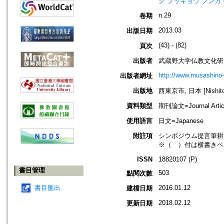
ク ブッキョウ ブンカ
n.29
卷期
2013.03
出版日期
(43) - (82)
頁次
出版者
武蔵野大学仏教文化研
http://www.musashino-
出版者網址
出版地
西東京市, 日本 [Nishitok
資料類型
期刊論文=Journal Artic
使用語言
日文=Japanese
附註項
シンポジウム提言筆耕
※（ ）付は横書きペ
ISSN
18820107 (P)
書目管理
503
點閱次數
書目匯出
2016.01.12
建檔日期
2018.02.12
更新日期