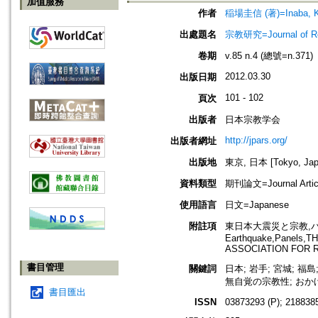
加值服務
作者
稲場圭信 (著)=Inaba, Kei
出處題名
宗教研究=Journal of
卷期
v.85 n.4 (總號=n.371)
2012.03.30
出版日期
101 - 102
頁次
出版者
日本宗教学会
http://jpars.org/
出版者網址
出版地
東京, 日本 [Tokyo, Jap
資料類型
期刊論文=Journal Artic
使用語言
日文=Japanese
附註項
東日本大震災と宗教,パネル,<
Earthquake,Panels
ASSOCIATION FOR 
書目管理
關鍵詞
日本; 岩手; 宮城; 福島
無自覚の宗教性; おか
書目匯出
ISSN
03873293 (P); 2188385