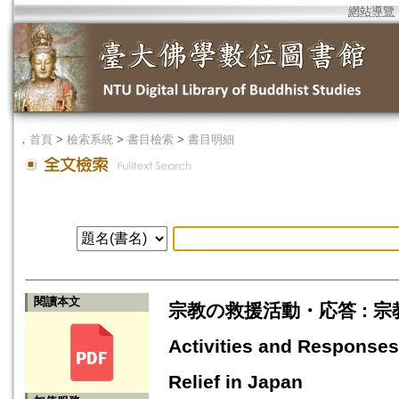
網站導覽
．
首頁
>
檢索系統
>
書目檢索
>
書目明細
閱讀本文
宗教の救援活動・応答 : 宗教者
Activities and Responses
Relief in Japan