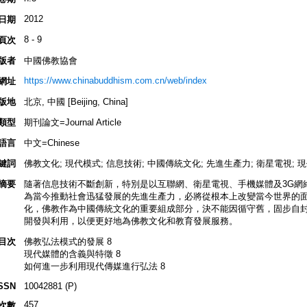
2012
日期
8 - 9
頁次
版者
中國佛教協會
https://www.chinabuddhism.com.cn/web/index
網址
版地
北京, 中國 [Beijing, China]
類型
期刊論文=Journal Article
語言
中文=Chinese
鍵詞
佛教文化; 現代模式; 信息技術; 中國傳統文化; 先進生產力; 衛星電視; 現
摘要
隨著信息技術不斷創新，特別是以互聯網、衛星電視、手機媒體及3G網
為當今推動社會迅猛發展的先進生產力，必將從根本上改變當今世界的
化，佛教作為中國傳統文化的重要組成部分，決不能因循守舊，固步自
開發與利用，以便更好地為佛教文化和教育發展服務。
目次
佛教弘法模式的發展 8
現代媒體的含義與特徵 8
如何進一步利用現代傳媒進行弘法 8
SSN
10042881 (P)
457
次數