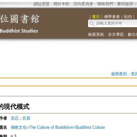
網站導覽
．
關於本館
．
諮詢委員會
．
聯絡我們
．
書目提供
．
｜
書目
｜
佛學著者
｜
站內
｜
檢索系統
．
全文專區
．
數位
進階查詢
．
查
的現代模式
作者
見忍
;
呂晨
題名
佛教文化=The Culture of Buddhism=Buddhist Culture
n.3
卷期