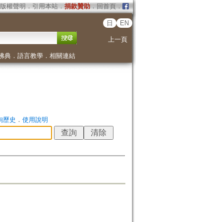
版權聲明
．
引用本站
．
捐款贊助
．
回首頁
．
日
EN
上一頁
佛典
．
語言教學
．
相關連結
詢歷史
．
使用說明