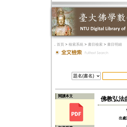
．
首頁
>
檢索系統
>
書目檢索
>
書目明細
閱讀本文
佛教弘法
出處