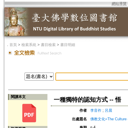
網站導覽
．
首頁
>
檢索系統
>
書目檢索
>
書目明細
閱讀本文
一種獨特的認知方式 -- 悟
作者
李音祚
;
呂晨
出處題名
佛教文化=The Culture of
n.4
卷期