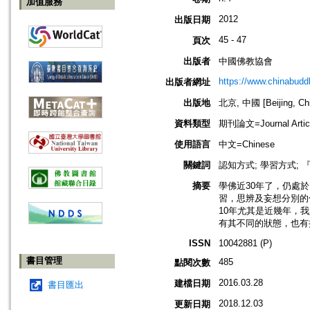
加值服務
2012
出版日期
45 - 47
頁次
出版者
中國佛教協會
https://www.chinabud
出版者網址
出版地
北京, 中國 [Beijing, Ch
資料類型
期刊論文=Journal Artic
使用語言
中文=Chinese
關鍵詞
認知方式; 學習方式; 『
摘要
學佛近30年了，仍處
習，思辨及妄想分別的
10年尤其是近幾年，
有其不同的狀態，也有
ISSN
10042881 (P)
書目管理
485
點閱次數
2016.03.28
建檔日期
書目匯出
2018.12.03
更新日期