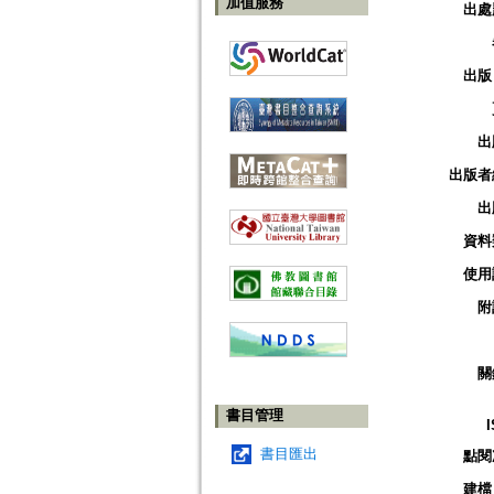
加值服務
出處
出版
出
出版者
出
資料
使用
附
關
書目管理
書目匯出
點閱
建檔