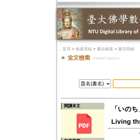
．
首頁
>
檢索系統
>
書目檢索
>
書目明細
閱讀本文
「いのち」
Living th