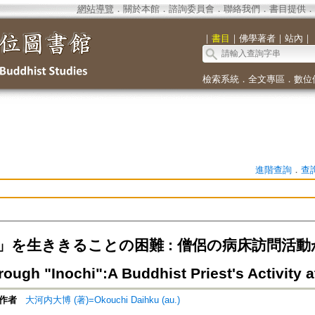
網站導覽
．
關於本館
．
諮詢委員會
．
聯絡我們
．
書目提供
．
｜
書目
｜
佛學著者
｜
站內
｜
檢索系統
．
全文專區
．
數位
進階查詢
．
查
を生ききることの困難 : 僧侶の病床訪問活動から=The
rough "Inochi":A Buddhist Priest's Activity a
作者
大河内大博 (著)=Okouchi Daihku (au.)