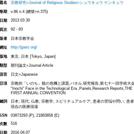
題名
宗教研究=Journal of Religious Studies=シュウキョウ ケンキュウ
卷期
v.86 n.4 (總號=n.375)
2013.03.30
日期
92 - 93
頁次
版者
日本宗教学会
http://jpars.org/
網址
版地
東京, 日本 [Tokyo, Japan]
類型
期刊論文=Journal Article
語言
日文=Japanese
註項
宗教的「いのち」観の危機と課題,パネル,研究報告,第七十一回学術大会=What Chall
"Inochi" Face in the Technological Era ,Panels,Research Report
FIRST ANNUAL CONVENTION
鍵詞
日本; 現代; 仏教; 宗教学; スピリチュアルケア; 患者の苦悩や問い; 
現在の医療現場
ISSN
03873293 (P); 21883858 (E)
516
次數
2016.04.07
日期