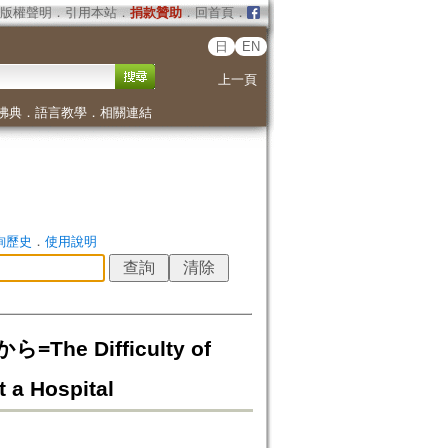
版權聲明
．
引用本站
．
捐款贊助
．
回首頁
．
日
EN
上一頁
佛典
．
語言教學
．
相關連結
詢歷史
．
使用說明
 Difficulty of
t a Hospital