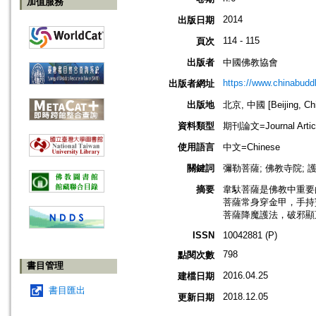
加值服務
2014
出版日期
114 - 115
頁次
出版者
中國佛教協會
https://www.chinabud
出版者網址
出版地
北京, 中國 [Beijing, Ch
資料類型
期刊論文=Journal Artic
使用語言
中文=Chinese
關鍵詞
彌勒菩薩; 佛教寺院; 護
摘要
韋馱菩薩是佛教中重要
菩薩常身穿金甲，手持
菩薩降魔護法，破邪顯
ISSN
10042881 (P)
798
點閱次數
書目管理
2016.04.25
建檔日期
書目匯出
2018.12.05
更新日期