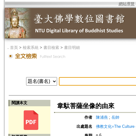
網站導覽
．
首頁
>
檢索系統
>
書目檢索
>
書目明細
閱讀本文
韋馱菩薩坐像的由來
作者
陳浦燕
;
岳帥
出處題名
佛教文化=The Culture of
n.6
卷期