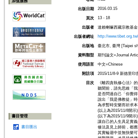
加值服務
2016.03.15
出版日期
13 - 18
頁次
出版者
達賴喇嘛西藏宗教基金
http://www.tibet.org.tw
出版者網址
出版地
臺北市, 臺灣 [Taipei shi
資料類型
期刊論文=Journal Artic
使用語言
中文=Chinese
附註項
2015/11/8-9 新德
目次
《離四貪執修心法》的偈
聽聞前，請先思維「我求
是否問過自己「你覺得
說出「我是佛教徒」時
為求暫時安樂而祈求本
(以上為2015/11/8開示)
書目管理
(以下為2015/11/9開示)
讓自己的人生具足實義 
書目匯出
修法及見上師前，都應
其實輪迴中並無快樂可