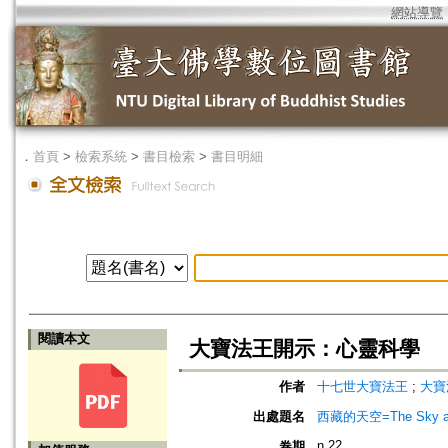
網站導覽
．
首頁
>
檢索系統
>
書目檢索
>
書目明細
閱讀本文
大寶法王開示：心靈科學
作者
十七世大寶法王
;
大寶
出處題名
西藏的天空=The Sky ab
n.22
卷期