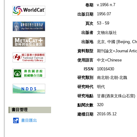
v.1956 n.7
卷期
1956.07
出版日期
53 - 59
頁次
出版者
文物出版社
出版地
北京, 中國 [Beijing, Ch
資料類型
期刊論文=Journal Artic
使用語言
中文=Chinese
ISSN
10016430
研究類別
南北朝-北朝-北魏
研究時代
明代
研究地點
甘肅(酒泉文殊山石窟)
320
點閱次數
書目管理
2016.05.12
建檔日期
書目匯出