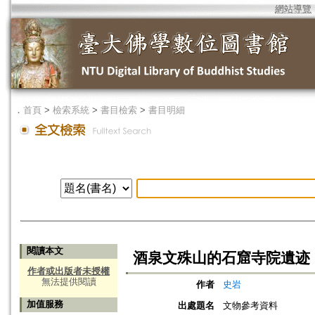
網站導覽
．
首頁
>
檢索系統
>
書目檢索
>
書目明細
閱讀本文
酒泉文殊山的石窟寺院遺迹
作者或出版者未授權
無法提供閱讀
作者
史岩
加值服務
出處題名
文物參考資料