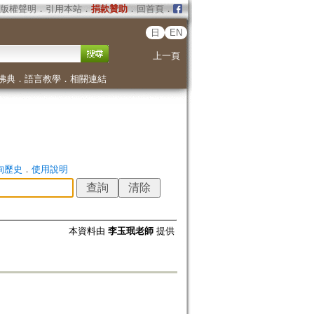
版權聲明
．
引用本站
．
捐款贊助
．
回首頁
．
日
EN
上一頁
佛典
．
語言教學
．
相關連結
詢歷史
．
使用說明
本資料由
李玉珉老師
提供