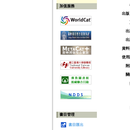
加值服務
出版
出
出
資料
使用
附
關
書目管理
書目匯出