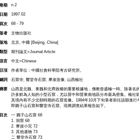
n.2
卷期
1997.02
日期
68 - 79
頁次
版者
文物出版社
版地
北京, 中國 [Beijing, China]
類型
期刊論文=Journal Article
語言
中文=Chinese
註項
作者單位：中國社會科學院考古研究所。
鍵詞
石窟寺; 響堂寺石窟; 摩崖造像; 山西榆社
摘要
山西是北魏、東魏和北齊政權的重要根據地，佛教曾盛極一時。除著名
許多鮮為人知的小型石窟，尤以晉中和晉東南地區分布最為密集。榆社
其境內有不少北朝時期的石窟造像。1994年10月下旬筆者前往該縣進
即圓子山石窟和響堂寺石窟。現將調查結果報告如下。
目次
一 圓子山石窟 68
1. 洞窟 68
2. 摩崖小完 72
3. 其他遺物 73
二 響堂寺石窟 73