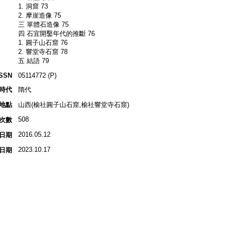
1. 洞窟 73
2. 摩崖造像 75
三 單體石造像 75
四 石宜開鑿年代的推斷 76
1. 圓子山石窟 76
2. 響堂寺石窟 78
五 結語 79
ISSN
05114772 (P)
時代
隋代
地點
山西(榆社圓子山石窟,榆社響堂寺石窟)
508
次數
2016.05.12
日期
2023.10.17
日期