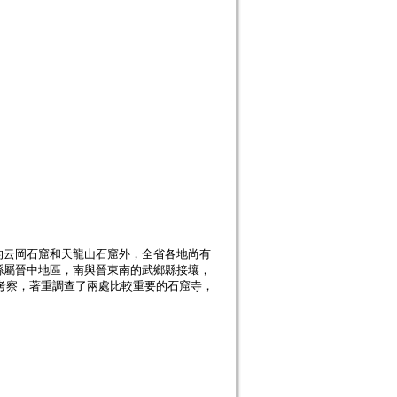
的云岡石窟和天龍山石窟外，全省各地尚有
縣屬晉中地區，南與晉東南的武鄉縣接壤，
行考察，著重調查了兩處比較重要的石窟寺，