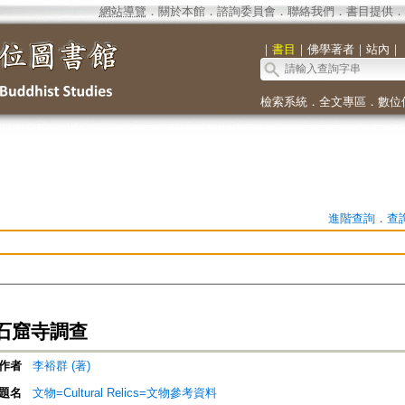
網站導覽
．
關於本館
．
諮詢委員會
．
聯絡我們
．
書目提供
．
｜
書目
｜
佛學著者
｜
站內
｜
檢索系統
．
全文專區
．
數位
進階查詢
．
查
石窟寺調查
作者
李裕群 (著)
題名
文物=Cultural Relics=文物參考資料