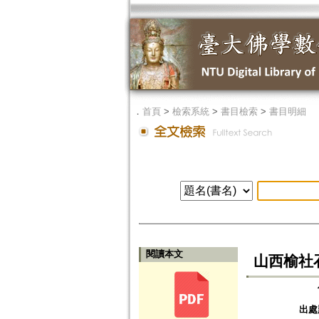
．
首頁
>
檢索系統
>
書目檢索
>
書目明細
閱讀本文
山西榆社
出處