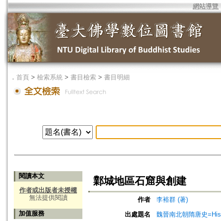
網站導覽
．
首頁
>
檢索系統
>
書目檢索
>
書目明細
閱讀本文
鄴城地區石窟與創建
作者或出版者未授權
無法提供閱讀
作者
李裕群 (著)
加值服務
出處題名
魏晉南北朝隋唐史=History 