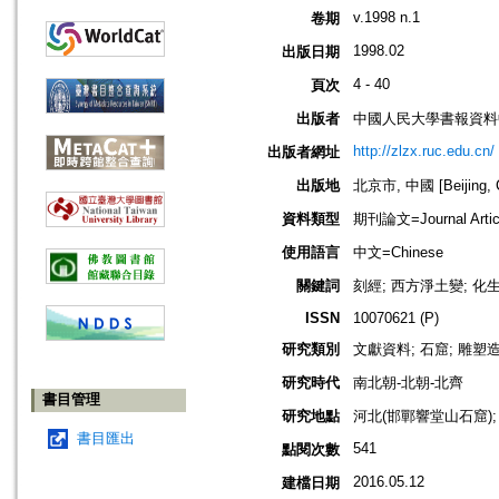
v.1998 n.1
卷期
1998.02
出版日期
4 - 40
頁次
出版者
中國人民大學書報資料
http://zlzx.ruc.edu.cn/
出版者網址
出版地
北京市, 中國 [Beijing, C
資料類型
期刊論文=Journal Artic
使用語言
中文=Chinese
關鍵詞
刻經; 西方淨土變; 化生
ISSN
10070621 (P)
研究類別
文獻資料; 石窟; 雕塑
研究時代
南北朝-北朝-北齊
書目管理
研究地點
河北(邯鄲響堂山石窟)
書目匯出
541
點閱次數
2016.05.12
建檔日期