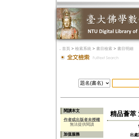
．
首頁
>
檢索系統
>
書目檢索
>
書目明細
閱讀本文
精品薈萃 
作者或出版者未授權
無法提供閱讀
加值服務
出處