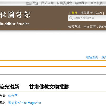
網站導覽
．
關於本館
．
諮詢委員會
．
聯絡我們
．
書目提供
．
｜
書目
｜
佛學著者
｜
站內
｜
檢索系統
．
全文專區
．
數位
進階查詢
．
查
流光溢新 ── 甘肅佛教文物攬勝
作者
李永平
題名
藝術家=Artist Magazine