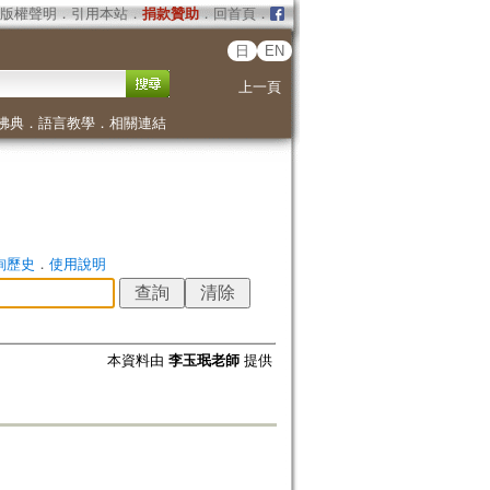
版權聲明
．
引用本站
．
捐款贊助
．
回首頁
．
日
EN
上一頁
佛典
．
語言教學
．
相關連結
詢歷史
．
使用說明
本資料由
李玉珉老師
提供