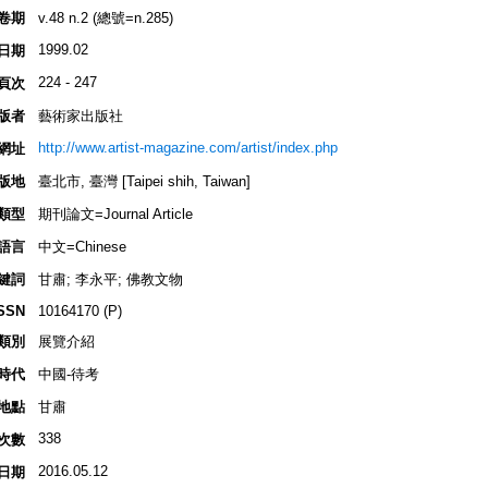
卷期
v.48 n.2 (總號=n.285)
1999.02
日期
224 - 247
頁次
版者
藝術家出版社
http://www.artist-magazine.com/artist/index.php
網址
版地
臺北市, 臺灣 [Taipei shih, Taiwan]
類型
期刊論文=Journal Article
語言
中文=Chinese
鍵詞
甘肅; 李永平; 佛教文物
SSN
10164170 (P)
類別
展覽介紹
時代
中國-待考
地點
甘肅
338
次數
2016.05.12
日期