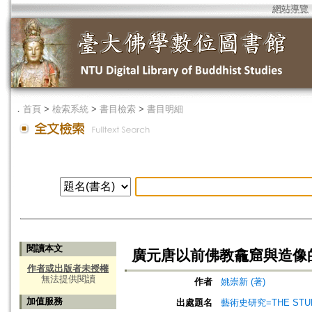
網站導覽
．
首頁
>
檢索系統
>
書目檢索
>
書目明細
閱讀本文
廣元唐以前佛教龕窟與造像
作者或出版者未授權
無法提供閱讀
作者
姚崇新 (著)
加值服務
出處題名
藝術史研究=THE STUDY