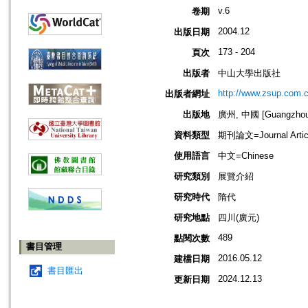
v.6
卷期
2004.12
出版日期
173 - 204
頁次
出版者
中山大學出版社
http://www.zsup.com.c
出版者網址
出版地
廣州, 中國 [Guangzhou,
資料類型
期刊論文=Journal Artic
使用語言
中文=Chinese
研究類別
展覽介紹
研究時代
隋代
研究地點
四川(廣元)
489
點閱次數
書目管理
2016.05.12
建檔日期
書目匯出
2024.12.13
更新日期