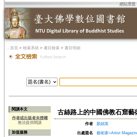
網站導覽
．
首頁
>
檢索系統
>
書目檢索
>
書目明細
閱讀本文
古絲路上的中國佛教石窟藝
作者或出版者未授權
無法提供閱讀
作者
顏娟英
加值服務
出處題名
藝術家=Artist Magazin