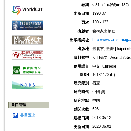
卷期
v.31 n.1 (總號=n.182)
1990.07
出版日期
130 - 133
頁次
出版者
藝術家出版社
http://www.artist-maga
出版者網址
出版地
臺北市, 臺灣 [Taipei shi
資料類型
期刊論文=Journal Artic
使用語言
中文=Chinese
ISSN
10164170 (P)
研究類別
石窟
研究時代
中國-無
研究地點
中國
書目管理
526
點閱次數
書目匯出
2016.05.12
建檔日期
2020.06.01
更新日期