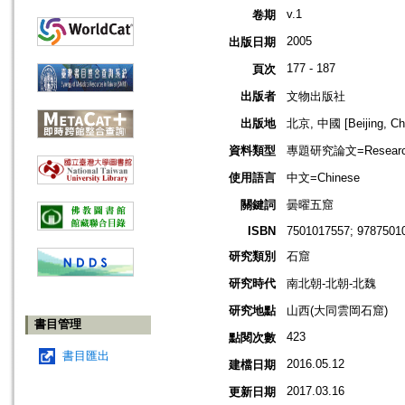
v.1
卷期
2005
出版日期
177 - 187
頁次
出版者
文物出版社
出版地
北京, 中國 [Beijing, Ch
資料類型
專題研究論文=Research
使用語言
中文=Chinese
關鍵詞
曇曜五窟
ISBN
7501017557; 9787501
研究類別
石窟
研究時代
南北朝-北朝-北魏
研究地點
山西(大同雲岡石窟)
書目管理
423
點閱次數
書目匯出
2016.05.12
建檔日期
2017.03.16
更新日期