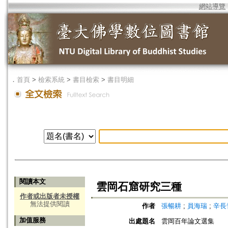
網站導覽
．
首頁
>
檢索系統
>
書目檢索
>
書目明細
閱讀本文
雲岡石窟研究三種
作者或出版者未授權
無法提供閱讀
作者
張暢耕
;
員海瑞
;
辛長
加值服務
出處題名
雲岡百年論文選集