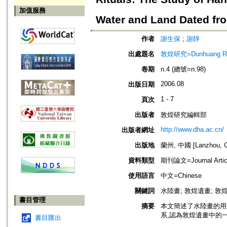
加值服務
Water and Land Dated fro
作者
謝生保
;
謝靜
出處題名
敦煌研究=Dunhuang Re
卷期
n.4 (總號=n.98)
2006.08
出版日期
1 - 7
頁次
出版者
敦煌研究編輯部
http://www.dha.ac.cn/
出版者網址
出版地
蘭州, 中國 [Lanzhou, C
資料類型
期刊論文=Journal Artic
使用語言
中文=Chinese
關鍵詞
水陸畫; 敦煌遺畫; 敦
書目管理
摘要
本文簡述了水陸畫的用
系,認為敦煌遺畫中的
書目匯出