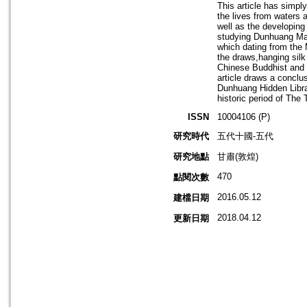
This article has simpl
the lives from waters 
well as the developing 
studying Dunhuang Man
which dating from the 
the draws,hanging silk
Chinese Buddhist and 
article draws a conclu
Dunhuang Hidden Librar
historic period of The
ISSN
10004106 (P)
研究時代
五代十國-五代
研究地點
甘肅(敦煌)
470
點閱次數
2016.05.12
建檔日期
2018.04.12
更新日期