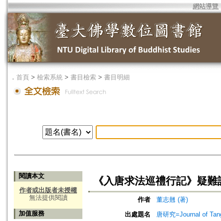
網站導覽
．
首頁
>
檢索系統
>
書目檢索
>
書目明細
閱讀本文
《入唐求法巡禮行記》疑難
作者或出版者未授權
無法提供閱讀
作者
董志翹 (著)
加值服務
出處題名
唐研究=Journal of Tang