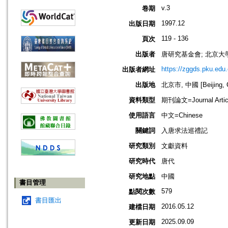
v.3
卷期
1997.12
出版日期
119 - 136
頁次
出版者
唐研究基金會; 北京
https://zggds.pku.edu
出版者網址
出版地
北京市, 中國 [Beijing, C
資料類型
期刊論文=Journal Artic
使用語言
中文=Chinese
關鍵詞
入唐求法巡禮記
研究類別
文獻資料
研究時代
唐代
研究地點
中國
書目管理
579
點閱次數
書目匯出
2016.05.12
建檔日期
2025.09.09
更新日期