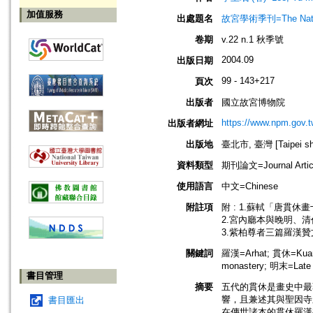
加值服務
出處題名
故宮學術季刊=The Nationa
卷期
v.22 n.1 秋季號
2004.09
出版日期
99 - 143+217
頁次
出版者
國立故宮博物院
https://www.npm.gov.t
出版者網址
出版地
臺北市, 臺灣 [Taipei shi
資料類型
期刊論文=Journal Artic
使用語言
中文=Chinese
附註項
附 : 1.蘇軾「唐貫休
2.宮內廳本與晚明、清
3.紫柏尊者三篇羅漢贊文
關鍵詞
羅漢=Arhat; 貫休=Kuan
monastery; 明末=Late
書目管理
摘要
五代的貫休是畫史中最
響，且兼述其與聖因寺
書目匯出
在傳世諸本的貫休羅漢