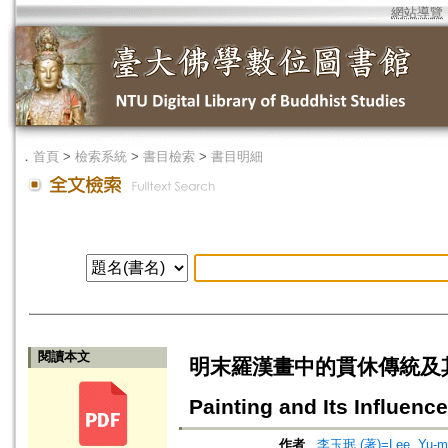
網站導覽
．
首頁
>
檢索系統
>
書目檢索
>
書目明細
閱讀本文
明末羅漢畫中的貫休傳統及其影響=The
Painting and Its Influence
作者
李玉珉 (著)=Lee, Yu-min