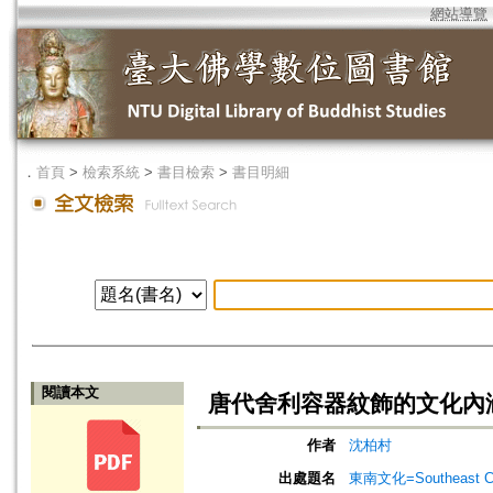
網站導覽
．
首頁
>
檢索系統
>
書目檢索
>
書目明細
閱讀本文
唐代舍利容器紋飾的文化內
作者
沈柏村
出處題名
東南文化=Southeast Cu