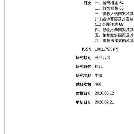
目次
一、發現概述 64
二、紋飾種類 66
三、佛教人物圖案及其文
(一) 諸佛菩薩及其眷屬 
(二) 金剛護法 69
四、動物紋飾圖案及其文
五、植物紋飾圖案及其文
六、佛教法器紋飾及其文
ISSN
1001179X (P)
研究類別
舍利容器
研究時代
唐代
研究地點
中國
460
點閱次數
2016.05.12
建檔日期
2020.02.21
更新日期