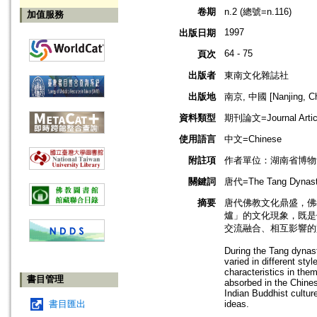
卷期
n.2 (總號=n.116)
加值服務
1997
出版日期
64 - 75
頁次
出版者
東南文化雜誌社
出版地
南京, 中國 [Nanjing, Ch
資料類型
期刊論文=Journal Artic
使用語言
中文=Chinese
附註項
作者單位：湖南省博物
關鍵詞
唐代=The Tang Dyna
摘要
唐代佛教文化鼎盛，佛
爐」的文化現象，既是
交流融合、相互影響的
During the Tang dynast
varied in different st
characteristics in the
書目管理
absorbed in the Chines
Indian Buddhist culture
書目匯出
ideas.