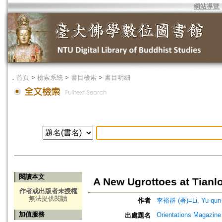
網站導覽
．
首頁
>
檢索系統
>
書目檢索
>
書目明細
閱讀本文
A New Ugrottoes at Tian
作者或出版者未授權
無法提供閱讀
作者
李裕群 (著)=Li, Yu-qun 
加值服務
Orientations Magazine
出處題名