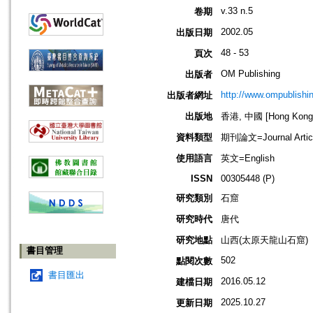
v.33 n.5
卷期
2002.05
出版日期
48 - 53
頁次
OM Publishing
出版者
http://www.ompublishi
出版者網址
出版地
香港, 中國 [Hong Kong,
資料類型
期刊論文=Journal Artic
使用語言
英文=English
ISSN
00305448 (P)
研究類別
石窟
研究時代
唐代
研究地點
山西(太原天龍山石窟)
書目管理
502
點閱次數
書目匯出
2016.05.12
建檔日期
2025.10.27
更新日期