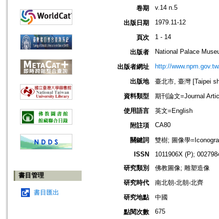
v.14 n.5
卷期
1979.11-12
出版日期
1 - 14
頁次
National Palace Mus
出版者
http://www.npm.gov.tw
出版者網址
出版地
臺北市, 臺灣 [Taipei shi
資料類型
期刊論文=Journal Artic
使用語言
英文=English
CA80
附註項
關鍵詞
雙樹; 圖像學=Iconograp
ISSN
1011906X (P); 002798
研究類別
佛教圖像; 雕塑造像
書目管理
研究時代
南北朝-北朝-北齊
書目匯出
研究地點
中國
675
點閱次數