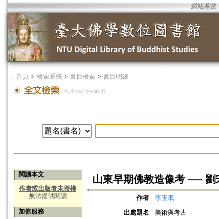
網站導覽
．
首頁
>
檢索系統
>
書目檢索
>
書目明細
閱讀本文
山東早期佛教造像考 ── 
作者或出版者未授權
無法提供閱讀
作者
李玉珉
加值服務
出處題名
美術與考古