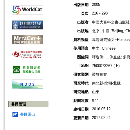
2005
出版日期
216 - 298
頁次
出版者
中國大百科全書出版社
出版地
北京, 中國 [Beijing, Ch
資料類型
專題研究論文=Research
使用語言
中文=Chinese
關鍵詞
釋迦佛; 二佛並坐; 多
ISBN
7500073267 (上)
研究類別
裝飾圖案
研究時代
南北朝-北朝-北魏
研究地點
山東
877
點閱次數
書目管理
2016.05.12
建檔日期
書目匯出
2017.02.24
更新日期