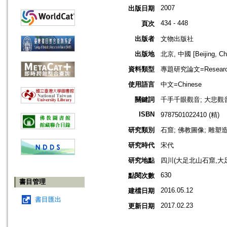
2007
出版日期
434 - 448
頁次
出版者
文物出版社
出版地
北京, 中國 [Beijing, Ch
資料類型
專題研究論文=Research
使用語言
中文=Chinese
關鍵詞
千手千眼觀音; 大悲觀
ISBN
9787501022410 (精)
研究類別
石窟; 佛教圖像; 雕塑
研究時代
宋代
研究地點
四川(大足北山石窟,大
630
點閱次數
書目管理
2016.05.12
建檔日期
書目匯出
2017.02.23
更新日期