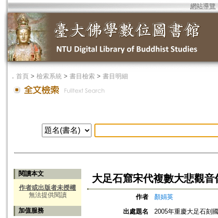
網站導覽
．
首頁
>
檢索系統
>
書目檢索
>
書目明細
閱讀本文
大足石窟宋代複數大悲觀音
作者或出版者未授權
無法提供閱讀
作者
顏娟英
加值服務
出處題名
2005年重慶大足石刻