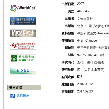
2007
出版日期
449 - 468
頁次
出版者
文物出版社
出版地
北京, 中國 [Beijing, Ch
資料類型
專題研究論文=Research
使用語言
中文=Chinese
關鍵詞
千手千眼觀音; 大悲觀
ISBN
9787501022410 (精)
研究時代
五代十國-十國-前蜀
研究地點
四川(大足北山石窟)
526
點閱次數
2016.05.12
建檔日期
書目管理
2017.02.23
更新日期
書目匯出