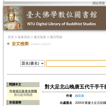
網站導覽
．
首頁
>
檢索系統
>
書目檢索
>
書目明細
閱讀本文
對大足北山晚唐五代千手千
作者或出版者未授權
無法提供閱讀
作者
姚崇新
加值服務
出處題名
2005年重慶大足石刻