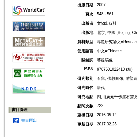
2007
出版日期
548 - 561
頁次
出版者
文物出版社
出版地
北京, 中國 [Beijing, Ch
資料類型
專題研究論文=Research
使用語言
中文=Chinese
關鍵詞
菩提瑞像
ISBN
9787501022410 (精)
研究類別
石窟; 佛教圖像; 雕塑
研究時代
唐代
研究地點
四川(廣元千佛崖石窟,
722
點閱次數
書目管理
2016.05.12
建檔日期
書目匯出
2017.02.23
更新日期