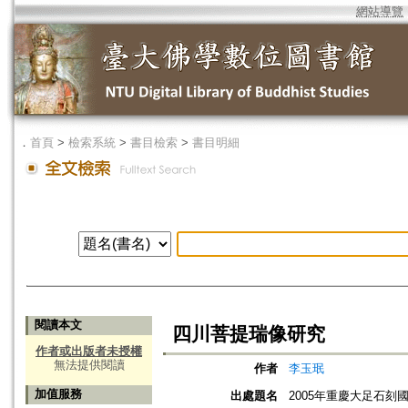
網站導覽
．
首頁
>
檢索系統
>
書目檢索
>
書目明細
閱讀本文
四川菩提瑞像研究
作者或出版者未授權
無法提供閱讀
作者
李玉珉
加值服務
出處題名
2005年重慶大足石刻