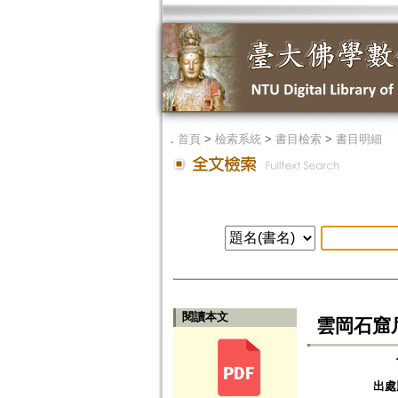
．
首頁
>
檢索系統
>
書目檢索
>
書目明細
閱讀本文
雲岡石窟
出處