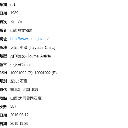
n.1
卷期
1989
日期
73 - 75
頁次
版者
山西省文物局
http://www.sxcr.gov.cn/
網址
版地
太原, 中國 [Taiyuan, China]
類型
期刊論文=Journal Article
語言
中文=Chinese
ISSN
10091092 (P); 10091092 (E)
類別
歷史; 石窟
時代
南北朝-北朝-北魏
地點
山西(大同雲岡石窟)
387
次數
2016.05.12
日期
2019.11.29
日期