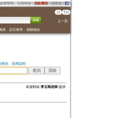
版權聲明
．
引用本站
．
捐款贊助
．
回首頁
．
日
EN
上一頁
佛典
．
語言教學
．
相關連結
詢歷史
．
使用說明
本資料由
李玉珉老師
提供