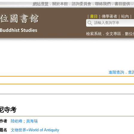
網站導覽
．
關於本館
．
諮詢委員會
．
聯絡我們
．
書目提供
．
｜
書目
｜
佛學著者
｜
站內
｜
檢索系統
．
全文專區
．
數位
進階查詢
．
查
尼寺考
作者
陸屹峰
;
員海瑞
題名
文物世界=World of Antiquity