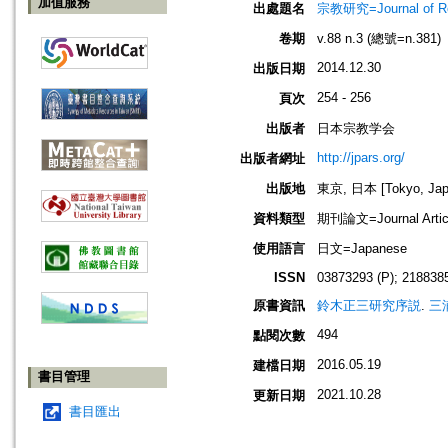
加值服務
出處題名
宗教研究=Journal of
卷期
v.88 n.3 (總號=n.381)
2014.12.30
出版日期
254 - 256
頁次
出版者
日本宗教学会
http://jpars.org/
出版者網址
出版地
東京, 日本 [Tokyo, Jap
資料類型
期刊論文=Journal Artic
使用語言
日文=Japanese
ISSN
03873293 (P); 2188385
原書資訊
鈴木正三研究序説
.
三
494
點閱次數
2016.05.19
建檔日期
書目管理
2021.10.28
更新日期
書目匯出