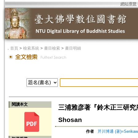
網站導覽
．
首頁
>
檢索系統
>
書目檢索
>
書目明細
閱讀本文
三浦雅彦著『鈴木正三研究序説』=MIU
Shosan
作者
芹川博通 (著)=Serikawa, 